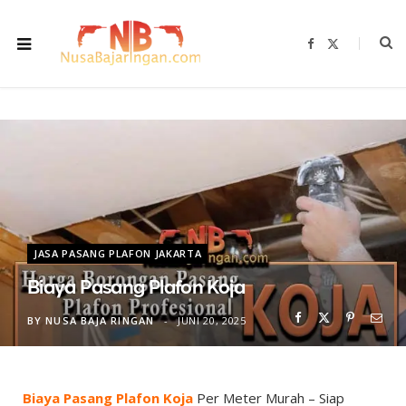
F
X
a
(
c
T
e
w
b
i
o
t
o
t
k
e
r
)
JASA PASANG PLAFON JAKARTA
Biaya Pasang Plafon Koja
BY
NUSA BAJA RINGAN
JUNI 20, 2025
Biaya Pasang Plafon Koja
Per Meter Murah – Siap