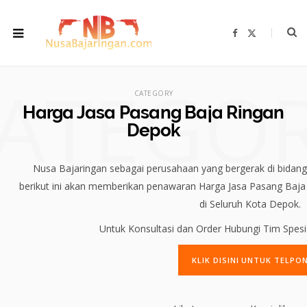
F
X
a
(
c
T
e
w
b
i
ATEGO
o
t
o
t
CATEGORY
k
e
r
Harga Jasa Pasang Baja Ringan
)
Depok
Nusa Bajaringan sebagai perusahaan yang bergerak di bidang s
berikut ini akan memberikan penawaran Harga Jasa Pasang Baj
di Seluruh Kota Depok.
Untuk Konsultasi dan Order Hubungi Tim Spesial
KLIK DISINI UNTUK TELPO