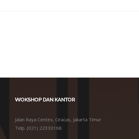
WOKSHOP DAN KANTOR
Jalan Raya Centex, Ciracas, Jakarta Timur
Telp. (021) 22330168