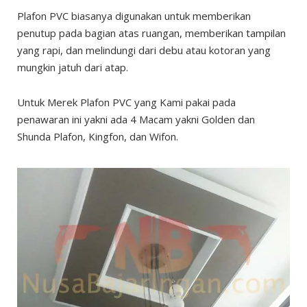
Plafon PVC biasanya digunakan untuk memberikan
penutup pada bagian atas ruangan, memberikan tampilan
yang rapi, dan melindungi dari debu atau kotoran yang
mungkin jatuh dari atap.
Untuk Merek Plafon PVC yang Kami pakai pada
penawaran ini yakni ada 4 Macam yakni Golden dan
Shunda Plafon, Kingfon, dan Wifon.