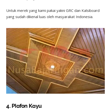
Untuk merek yang kami pakai yakni GRC dan Kalsiboard
yang sudah dikenal luas oleh masyarakat Indonesia.
4. Plafon Kayu