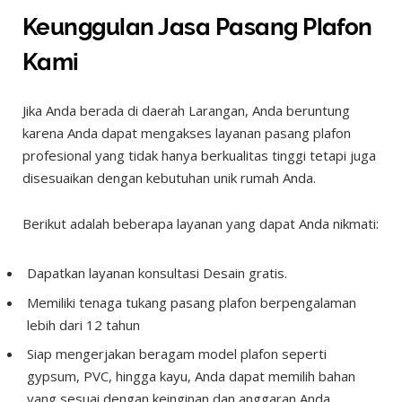
Keunggulan Jasa Pasang Plafon
Kami
Jika Anda berada di daerah Larangan, Anda beruntung
karena Anda dapat mengakses layanan pasang plafon
profesional yang tidak hanya berkualitas tinggi tetapi juga
disesuaikan dengan kebutuhan unik rumah Anda.
Berikut adalah beberapa layanan yang dapat Anda nikmati:
Dapatkan layanan konsultasi Desain gratis.
Memiliki tenaga tukang pasang plafon berpengalaman
lebih dari 12 tahun
Siap mengerjakan beragam model plafon seperti
gypsum, PVC, hingga kayu, Anda dapat memilih bahan
yang sesuai dengan keinginan dan anggaran Anda