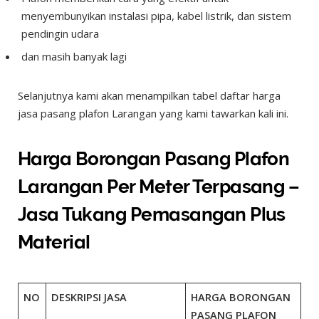
menyembunyikan instalasi pipa, kabel listrik, dan sistem
pendingin udara
dan masih banyak lagi
Selanjutnya kami akan menampilkan tabel daftar harga
jasa pasang plafon Larangan yang kami tawarkan kali ini.
Harga Borongan Pasang Plafon
Larangan Per Meter Terpasang –
Jasa Tukang Pemasangan Plus
Material
NO
DESKRIPSI JASA
HARGA BORONGAN
PASANG PLAFON