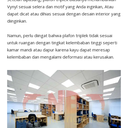
Vynyl sesuai selera dan motif yang Anda inginkan, Atau
dapat dicat atau dihias sesuai dengan desain interior yang
diinginkan.
Namun, perlu diingat bahwa plafon triplek tidak sesuai
untuk ruangan dengan tingkat kelembaban tinggi seperti
kamar mandi atau dapur karena kayu dapat meresap
kelembaban dan mengalami deformasi atau kerusakan.