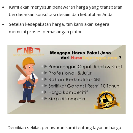
Kami akan menyusun penawaran harga yang transparan
berdasarkan konsultasi desain dan kebutuhan Anda
Setelah kesepakatan harga, tim kami akan segera
memulai proses pemasangan plafon
Demikian sekilas penawaran kami tentang layanan harga