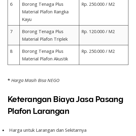
6
Borong Tenaga Plus
Rp. 250.000 / M2
Material Plafon Rangka
Kayu
7
Borong Tenaga Plus
Rp. 120.000 / M2
Material Plafon Triplek
8
Borong Tenaga Plus
Rp. 250.000 / M2
Material Plafon Akustik
*
Harga Masih Bisa NEGO
Keterangan Biaya Jasa Pasang
Plafon Larangan
Harga untuk Larangan dan Sekitarnya