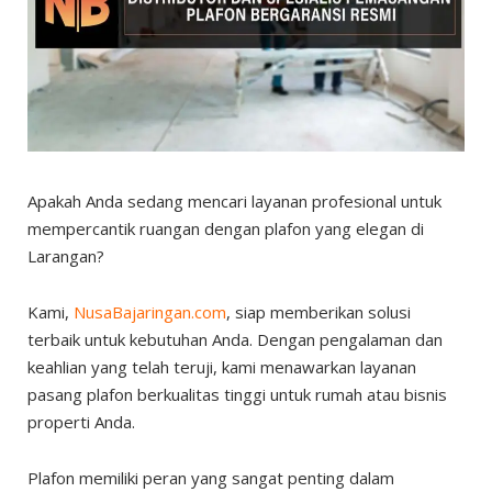
Apakah Anda sedang mencari layanan profesional untuk
mempercantik ruangan dengan plafon yang elegan di
Larangan?
Kami,
NusaBajaringan.com
, siap memberikan solusi
terbaik untuk kebutuhan Anda. Dengan pengalaman dan
keahlian yang telah teruji, kami menawarkan layanan
pasang plafon berkualitas tinggi untuk rumah atau bisnis
properti Anda.
Plafon memiliki peran yang sangat penting dalam