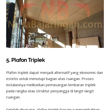
5. Plafon Triplek
Plafon triplek dapat menjadi alternatif yang ekonomis dan
estetis untuk menutupi bagian atas ruangan. Proses
instalasinya melibatkan pemasangan lembaran triplek
pada rangka atau struktur penyangga di langit-langit
ruangan.
Setelah dipasang, plafon triplek biasanya menambahkan