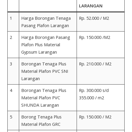
LARANGAN
1
Harga Borongan Tenaga
Rp. 52.000 / M2
Pasang Plafon Larangan
2
Harga Borongan Pasang
Rp. 150.000 /M2
Plafon Plus Material
Gypsum Larangan
3
Borongan Tenaga Plus
Rp. 210.000 / M2
Material Plafon PVC SNI
Larangan
4
Borongan Tenaga Plus
Rp. 300.000 s/d
Material Plafon PVC
355.000 / m2
SHUNDA Larangan
5
Borong Tenaga Plus
Rp. 150.000 / M2
Material Plafon GRC