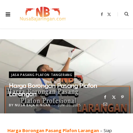
F
X
a
(
c
T
e
w
b
i
o
t
o
t
k
e
r
)
JASA PASANG PLAFON TANGERANG
Harga Borongan Pasang Plafon
Larangan
BY
NUSA BAJA RINGAN
JUNI 20, 2025
Harga Borongan Pasang Plafon Larangan
– Siap