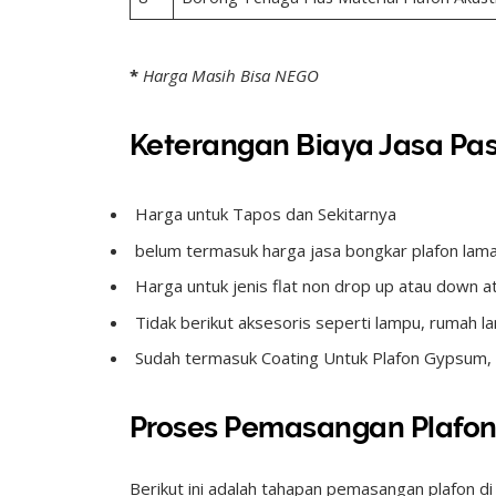
*
Harga Masih Bisa NEGO
Keterangan Biaya Jasa Pas
Harga untuk Tapos dan Sekitarnya
belum termasuk harga jasa bongkar plafon lam
Harga untuk jenis flat non drop up atau down a
Tidak berikut aksesoris seperti lampu, rumah lam
Sudah termasuk Coating Untuk Plafon Gypsum, 
Proses Pemasangan Plafon 
Berikut ini adalah tahapan pemasangan plafon di 