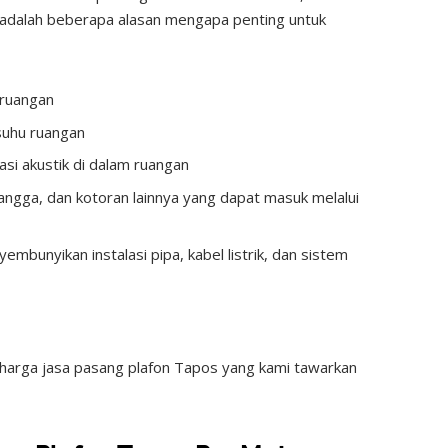
t adalah beberapa alasan mengapa penting untuk
 ruangan
suhu ruangan
si akustik di dalam ruangan
angga, dan kotoran lainnya yang dapat masuk melalui
mbunyikan instalasi pipa, kabel listrik, dan sistem
 harga jasa pasang plafon Tapos yang kami tawarkan