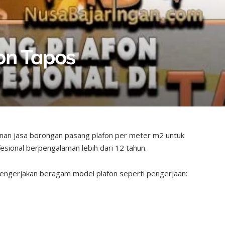
on Tapos
nan jasa borongan pasang plafon per meter m2 untuk
fesional berpengalaman lebih dari 12 tahun.
engerjakan beragam model plafon seperti pengerjaan: