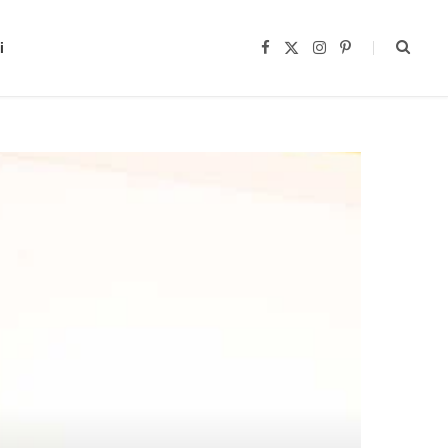
i
F
X
I
P
a
(
n
i
c
T
s
n
e
w
t
t
b
i
a
e
o
t
g
r
o
t
r
e
k
e
a
s
r
m
t
)