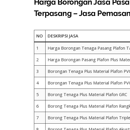
Harga Borongan Jasa Pasan
Terpasang – Jasa Pemasan
NO
DESKRIPSI JASA
1
Harga Borongan Tenaga Pasang Plafon T
2
Harga Borongan Pasang Plafon Plus Mate
3
Borongan Tenaga Plus Material Plafon PV
4
Borongan Tenaga Plus Material Plafon 
5
Borong Tenaga Plus Material Plafon GRC
6
Borong Tenaga Plus Material Plafon Rang
7
Borong Tenaga Plus Material Plafon Tripl
8
Borong Tenaga Plus Material Plafon Akust