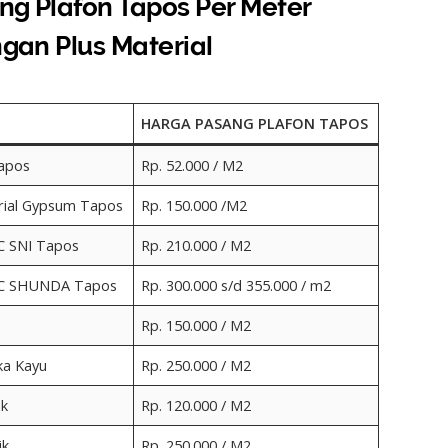
g Plafon Tapos Per Meter
gan Plus Material
HARGA PASANG PLAFON TAPOS
apos
Rp. 52.000 / M2
rial Gypsum Tapos
Rp. 150.000 /M2
C SNI Tapos
Rp. 210.000 / M2
PVC SHUNDA Tapos
Rp. 300.000 s/d 355.000 / m2
Rp. 150.000 / M2
ka Kayu
Rp. 250.000 / M2
ek
Rp. 120.000 / M2
ik
Rp. 250.000 / M2