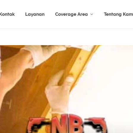
Kontak
Layanan
Coverage Area
Tentang Kam