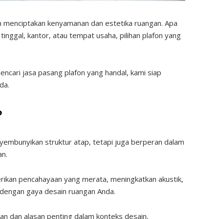
am menciptakan kenyamanan dan estetika ruangan. Apa
 tinggal, kantor, atau tempat usaha, pilihan plafon yang
ncari jasa pasang plafon yang handal, kami siap
da.
?
yembunyikan struktur atap, tetapi juga berperan dalam
n.
ikan pencahayaan yang merata, meningkatkan akustik,
 dengan gaya desain ruangan Anda.
n dan alasan penting dalam konteks desain,