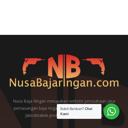
Nusa Baja Ringan merupakan website perusahaan jasa
pemasangan baja ringan dan jasa pemasangan plafon
Butuh Bantuan?
Chat
Kami
Jabodetabek profesional sejak tahun 2010