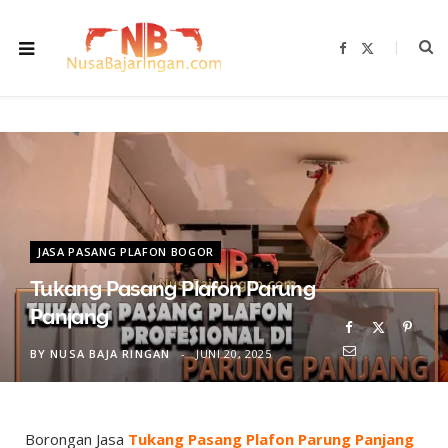
F
X
a
(
c
T
e
w
b
i
o
t
o
t
k
e
r
)
JASA PASANG PLAFON BOGOR
Tukang Pasang Plafon Parung
Panjang
BY
NUSA BAJA RINGAN
JUNI 20, 2025
Borongan Jasa
Tukang Pasang Plafon Parung Panjang