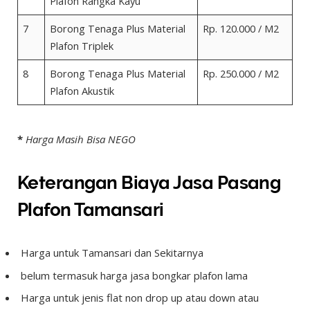
Plafon Rangka Kayu
7
Borong Tenaga Plus Material
Rp. 120.000 / M2
Plafon Triplek
8
Borong Tenaga Plus Material
Rp. 250.000 / M2
Plafon Akustik
*
Harga Masih Bisa NEGO
Keterangan Biaya Jasa Pasang
Plafon Tamansari
Harga untuk Tamansari dan Sekitarnya
belum termasuk harga jasa bongkar plafon lama
Harga untuk jenis flat non drop up atau down atau