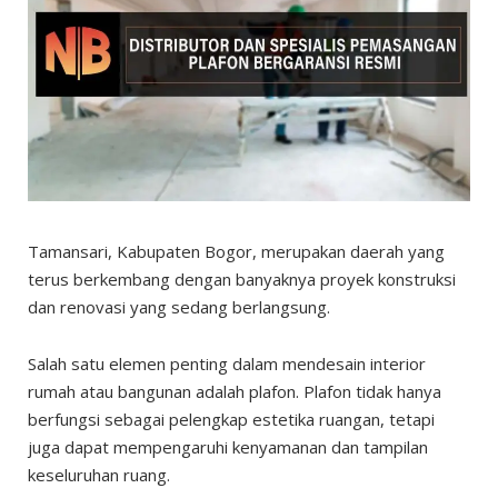
Tamansari, Kabupaten Bogor, merupakan daerah yang
terus berkembang dengan banyaknya proyek konstruksi
dan renovasi yang sedang berlangsung.
Salah satu elemen penting dalam mendesain interior
rumah atau bangunan adalah plafon. Plafon tidak hanya
berfungsi sebagai pelengkap estetika ruangan, tetapi
juga dapat mempengaruhi kenyamanan dan tampilan
keseluruhan ruang.