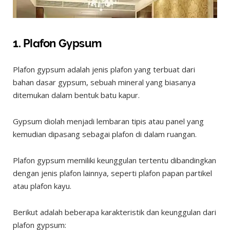
1. Plafon Gypsum
Plafon gypsum adalah jenis plafon yang terbuat dari
bahan dasar gypsum, sebuah mineral yang biasanya
ditemukan dalam bentuk batu kapur.
Gypsum diolah menjadi lembaran tipis atau panel yang
kemudian dipasang sebagai plafon di dalam ruangan.
Plafon gypsum memiliki keunggulan tertentu dibandingkan
dengan jenis plafon lainnya, seperti plafon papan partikel
atau plafon kayu.
Berikut adalah beberapa karakteristik dan keunggulan dari
plafon gypsum: