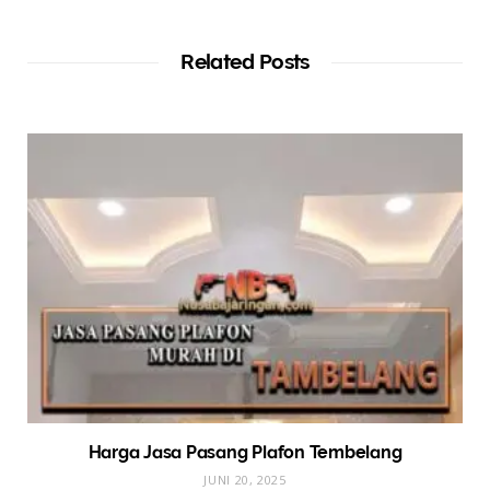
Related Posts
Harga Jasa Pasang Plafon Tembelang
JUNI 20, 2025