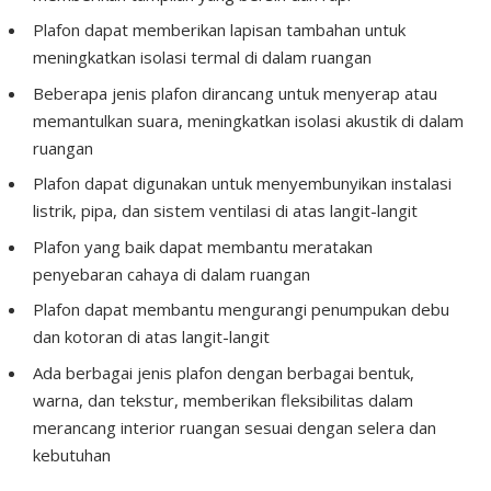
Plafon dapat memberikan lapisan tambahan untuk
meningkatkan isolasi termal di dalam ruangan
Beberapa jenis plafon dirancang untuk menyerap atau
memantulkan suara, meningkatkan isolasi akustik di dalam
ruangan
Plafon dapat digunakan untuk menyembunyikan instalasi
listrik, pipa, dan sistem ventilasi di atas langit-langit
Plafon yang baik dapat membantu meratakan
penyebaran cahaya di dalam ruangan
Plafon dapat membantu mengurangi penumpukan debu
dan kotoran di atas langit-langit
Ada berbagai jenis plafon dengan berbagai bentuk,
warna, dan tekstur, memberikan fleksibilitas dalam
merancang interior ruangan sesuai dengan selera dan
kebutuhan