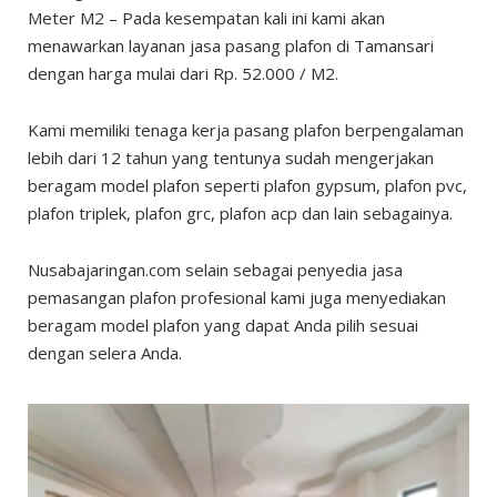
Meter M2 – Pada kesempatan kali ini kami akan
menawarkan layanan jasa pasang plafon di Tamansari
dengan harga mulai dari Rp. 52.000 / M2.
Kami memiliki tenaga kerja pasang plafon berpengalaman
lebih dari 12 tahun yang tentunya sudah mengerjakan
beragam model plafon seperti plafon gypsum, plafon pvc,
plafon triplek, plafon grc, plafon acp dan lain sebagainya.
Nusabajaringan.com selain sebagai penyedia jasa
pemasangan plafon profesional kami juga menyediakan
beragam model plafon yang dapat Anda pilih sesuai
dengan selera Anda.