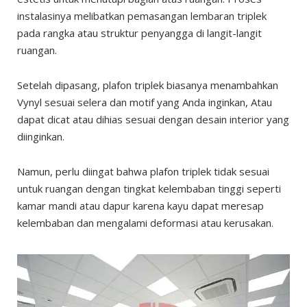
instalasinya melibatkan pemasangan lembaran triplek
pada rangka atau struktur penyangga di langit-langit
ruangan.
Setelah dipasang, plafon triplek biasanya menambahkan
Vynyl sesuai selera dan motif yang Anda inginkan, Atau
dapat dicat atau dihias sesuai dengan desain interior yang
diinginkan.
Namun, perlu diingat bahwa plafon triplek tidak sesuai
untuk ruangan dengan tingkat kelembaban tinggi seperti
kamar mandi atau dapur karena kayu dapat meresap
kelembaban dan mengalami deformasi atau kerusakan.