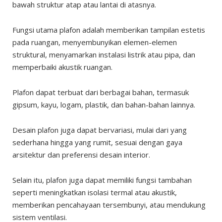
bawah struktur atap atau lantai di atasnya.
Fungsi utama plafon adalah memberikan tampilan estetis
pada ruangan, menyembunyikan elemen-elemen
struktural, menyamarkan instalasi listrik atau pipa, dan
memperbaiki akustik ruangan.
Plafon dapat terbuat dari berbagai bahan, termasuk
gipsum, kayu, logam, plastik, dan bahan-bahan lainnya.
Desain plafon juga dapat bervariasi, mulai dari yang
sederhana hingga yang rumit, sesuai dengan gaya
arsitektur dan preferensi desain interior.
Selain itu, plafon juga dapat memiliki fungsi tambahan
seperti meningkatkan isolasi termal atau akustik,
memberikan pencahayaan tersembunyi, atau mendukung
sistem ventilasi.