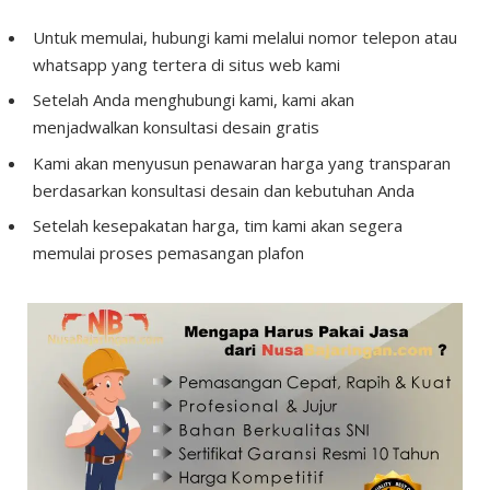
Untuk memulai, hubungi kami melalui nomor telepon atau
whatsapp yang tertera di situs web kami
Setelah Anda menghubungi kami, kami akan
menjadwalkan konsultasi desain gratis
Kami akan menyusun penawaran harga yang transparan
berdasarkan konsultasi desain dan kebutuhan Anda
Setelah kesepakatan harga, tim kami akan segera
memulai proses pemasangan plafon