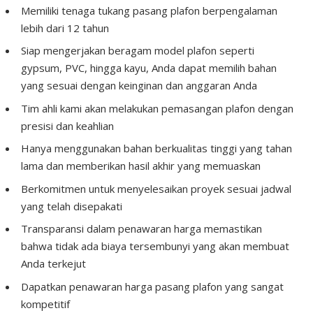
Memiliki tenaga tukang pasang plafon berpengalaman
lebih dari 12 tahun
Siap mengerjakan beragam model plafon seperti
gypsum, PVC, hingga kayu, Anda dapat memilih bahan
yang sesuai dengan keinginan dan anggaran Anda
Tim ahli kami akan melakukan pemasangan plafon dengan
presisi dan keahlian
Hanya menggunakan bahan berkualitas tinggi yang tahan
lama dan memberikan hasil akhir yang memuaskan
Berkomitmen untuk menyelesaikan proyek sesuai jadwal
yang telah disepakati
Transparansi dalam penawaran harga memastikan
bahwa tidak ada biaya tersembunyi yang akan membuat
Anda terkejut
Dapatkan penawaran harga pasang plafon yang sangat
kompetitif