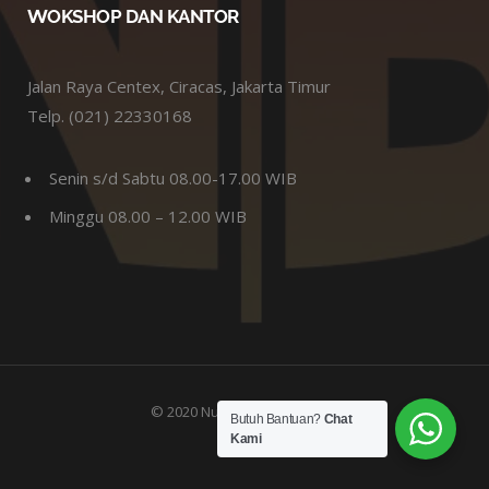
WOKSHOP DAN KANTOR
Jalan Raya Centex, Ciracas, Jakarta Timur
Telp. (021) 22330168
Senin s/d Sabtu 08.00-17.00 WIB
Minggu 08.00 – 12.00 WIB
© 2020 Nusabajaringan.com
Butuh Bantuan?
Chat
Kami
TOP