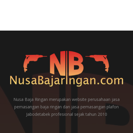
Nusa Baja Ringan merupakan website perusahaan jasa
pemasangan baja ringan dan jasa pemasangan plafon
Jabodetabek profesional sejak tahun 2010